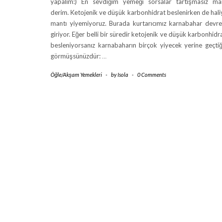
yapalım:) En sevdiğim yemeği sorsalar tartışmasız ma
derim. Ketojenik ve düşük karbonhidrat beslenirken de hali
mantı yiyemiyoruz. Burada kurtarıcımız karnabahar devr
giriyor. Eğer belli bir süredir ketojenik ve düşük karbonhidra
besleniyorsanız karnabaharın birçok yiyecek yerine geçtiğ
görmüşsünüzdür:
…
Öğle/Akşam Yemekleri
-
by
Isola
-
0 Comments