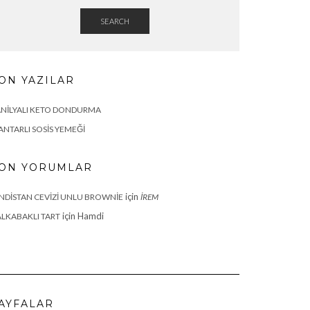
SEARCH
ON YAZILAR
NILYALI KETO DONDURMA
NTARLI SOSIS YEMEĞI
ON YORUMLAR
için
NDISTAN CEVIZI UNLU BROWNIE
İREM
için
Hamdi
LKABAKLI TART
AYFALAR