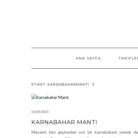
Skip
to
content
ANA SAYFA
TARIFLE
ETIKET:
KARNABAHARMANTI
01/05/2021
KARNABAHAR MANTI
Mevsimi tam geçmeden son bir karnabaharlı yemek d