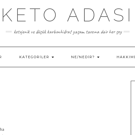
KETO ADASI
ketojenik ve düşük karbonhidrat yaşam tarzına dair her şey
R
KATEGORILER
NE/NEDIR?
HAKKIM
aha