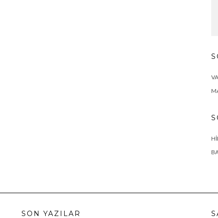
S
VA
MA
S
HI
BA
SON YAZILAR
S