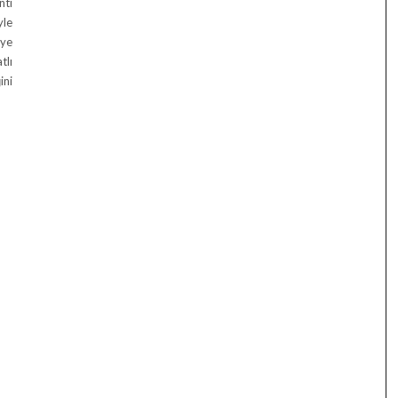
ntı
yle
eye
tlı
ini