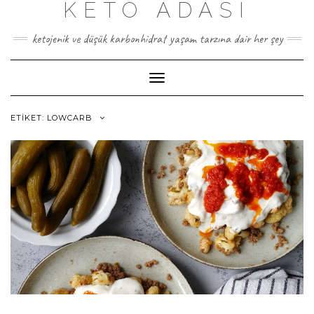
KETO ADASI
Skip
to
content
ketojenik ve düşük karbonhidrat yaşam tarzına dair her şey
Toggle
Navigation
ETIKET:
LOWCARB