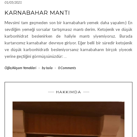
01/05/2021
KARNABAHAR MANTI
Mevsimi tam geçmeden son bir karnabaharlı yemek daha yapalım:) En
sevdiğim yemeği sorsalar tartışmasız mantı derim. Ketojenik ve düşük
karbonhidrat beslenirken de haliyle mantı yiyemiyoruz. Burada
kurtarıcımız karnabahar devreye giriyor. Eğer belli bir süredir ketojenik
ve düşük karbonhidratlı besleniyorsanız karnabaharın birçok yiyecek
yerine geçtiğini görmüşsünüzdür:
…
Öğle/Akşam Yemekleri
-
by
Isola
-
0 Comments
HAKKIMDA