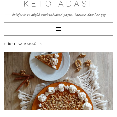
KETO ADASI
Skip
to
content
ketojenik ve düşük karbonhidrat yaşam tarzına dair her şey
Toggle
Navigation
ETIKET:
BALKABAĞI