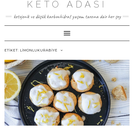
KETO ADASI
Skip
to
content
ketojenik ve düşük karbonhidrat yaşam tarzına dair her şey
Toggle
Navigation
ETIKET:
LIMONLUKURABIYE