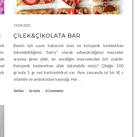
19/04/2021
E
ÇILEK&ÇIKOLATA BAR
tlı
Benim için yazın habercisi olan ve ketojenik beslenirken
im.
tüketebildiğimiz “berry” olarak adlandırdığımız meyveler
zde
arasına giren çilek, en sevdiğim meyvelerden biri olabilir.
el
Ketojenik beslenirken çilek tüketebilir miyiz? Çileğin 100
ok
gr’ında 5 gr net karbonhidrat var. Aynı zamanda iyi bir lif, c
vitamini ve antioksidan kaynağı. Her
…
Tatlılar
-
by
Isola
-
0 Comments