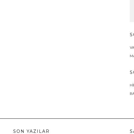
S
VA
MA
S
HI
BA
SON YAZILAR
S