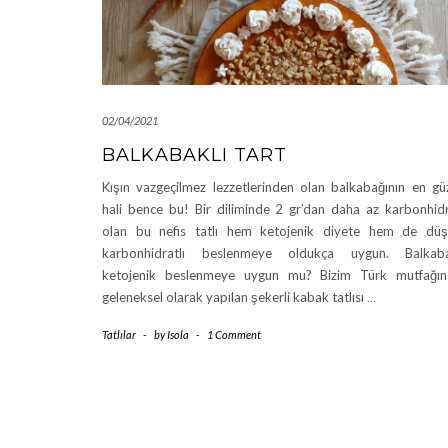
02/04/2021
BALKABAKLI TART
Kışın vazgeçilmez lezzetlerinden olan balkabağının en gü
hali bence bu! Bir diliminde 2 gr’dan daha az karbonhid
olan bu nefis tatlı hem ketojenik diyete hem de dü
karbonhidratlı beslenmeye oldukça uygun. Balkaba
ketojenik beslenmeye uygun mu? Bizim Türk mutfağı
geleneksel olarak yapılan şekerli kabak tatlısı
…
Tatlılar
-
by
Isola
-
1 Comment