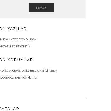
SEARCH
ON YAZILAR
NILYALI KETO DONDURMA
NTARLI SOSIS YEMEĞI
ON YORUMLAR
için
NDISTAN CEVIZI UNLU BROWNIE
İREM
için
Hamdi
LKABAKLI TART
AYFALAR