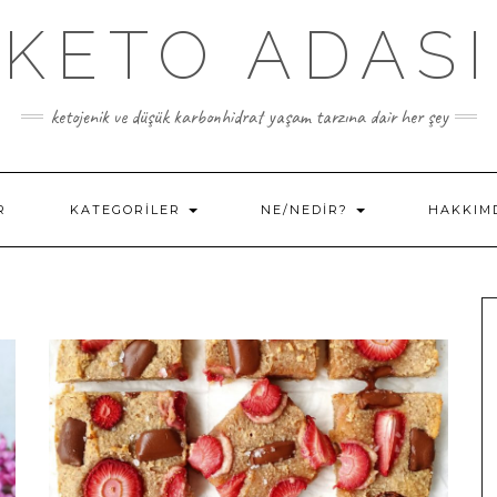
KETO ADASI
ketojenik ve düşük karbonhidrat yaşam tarzına dair her şey
R
KATEGORILER
NE/NEDIR?
HAKKIM