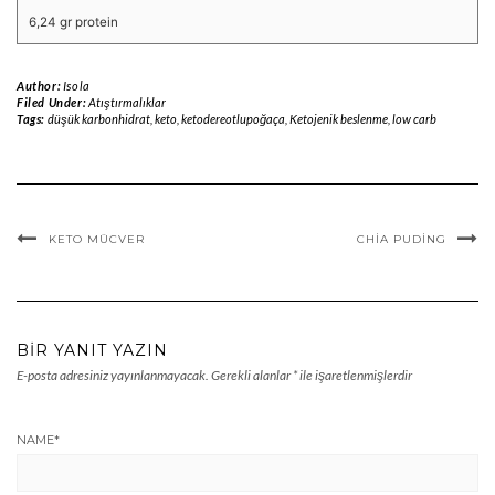
6,24 gr protein
Author:
Isola
Filed Under:
Atıştırmalıklar
Tags:
düşük karbonhidrat
,
keto
,
ketodereotlupoğaça
,
Ketojenik beslenme
,
low carb
KETO MÜCVER
CHIA PUDING
BIR YANIT YAZIN
E-posta adresiniz yayınlanmayacak.
Gerekli alanlar
*
ile işaretlenmişlerdir
NAME
*