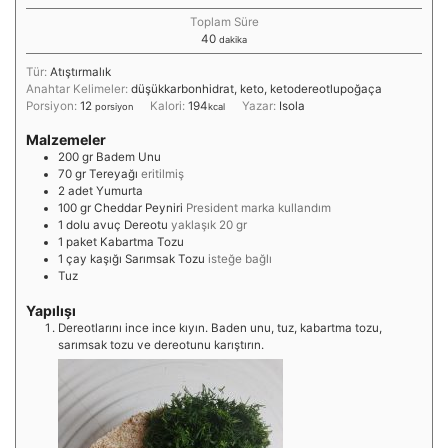
Toplam Süre
40
dakika
Tür:
Atıştırmalık
Anahtar Kelimeler:
düşükkarbonhidrat, keto, ketodereotlupoğaça
Porsiyon:
12
Kalori:
194
Yazar:
Isola
porsiyon
kcal
Malzemeler
200
gr
Badem Unu
70
gr
Tereyağı
eritilmiş
2
adet
Yumurta
100
gr
Cheddar Peyniri
President marka kullandım
1
dolu avuç
Dereotu
yaklaşık 20 gr
1
paket
Kabartma Tozu
1
çay kaşığı
Sarımsak Tozu
isteğe bağlı
Tuz
Yapılışı
Dereotlarını ince ince kıyın. Baden unu, tuz, kabartma tozu,
sarımsak tozu ve dereotunu karıştırın.