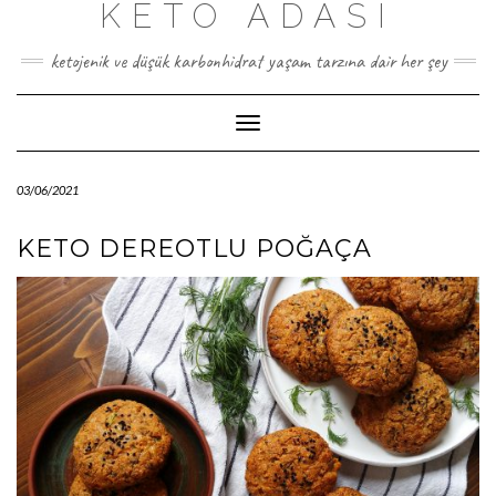
KETO ADASI
Skip
to
content
ketojenik ve düşük karbonhidrat yaşam tarzına dair her şey
Toggle
Navigation
03/06/2021
KETO DEREOTLU POĞAÇA