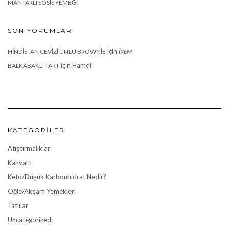
MANTARLI SOSIS YEMEĞI
SON YORUMLAR
için
HINDISTAN CEVIZI UNLU BROWNIE
İREM
için
Hamdi
BALKABAKLI TART
KATEGORILER
Atıştırmalıklar
Kahvaltı
Keto/Düşük Karbonhidrat Nedir?
Öğle/Akşam Yemekleri
Tatlılar
Uncategorized