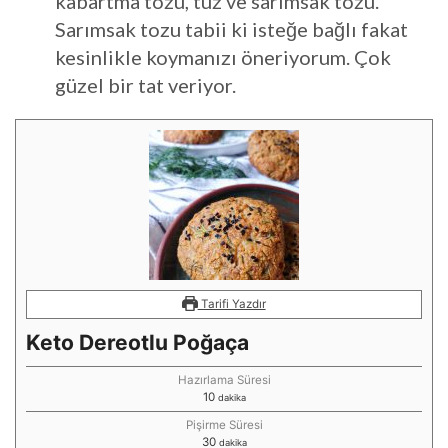
kabartma tozu, tuz ve sarımsak tozu.
Sarımsak tozu tabii ki isteğe bağlı fakat
kesinlikle koymanızı öneriyorum. Çok
güzel bir tat veriyor.
Tarifi Yazdır
Keto Dereotlu Poğaça
Hazırlama Süresi
10
dakika
Pişirme Süresi
30
dakika