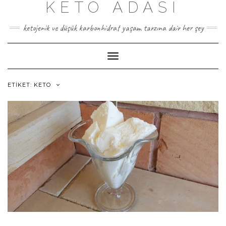
KETO ADASI
Skip
to
content
ketojenik ve düşük karbonhidrat yaşam tarzına dair her şey
Toggle
Navigation
ETIKET:
KETO