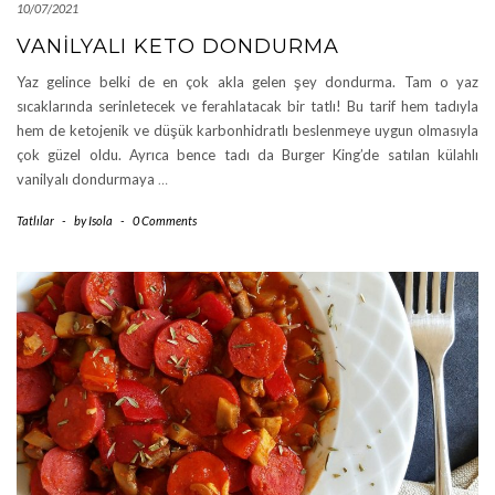
10/07/2021
VANILYALI KETO DONDURMA
Yaz gelince belki de en çok akla gelen şey dondurma. Tam o yaz
sıcaklarında serinletecek ve ferahlatacak bir tatlı! Bu tarif hem tadıyla
hem de ketojenik ve düşük karbonhidratlı beslenmeye uygun olmasıyla
çok güzel oldu. Ayrıca bence tadı da Burger King’de satılan külahlı
vanilyalı dondurmaya
…
Tatlılar
-
by
Isola
-
0 Comments