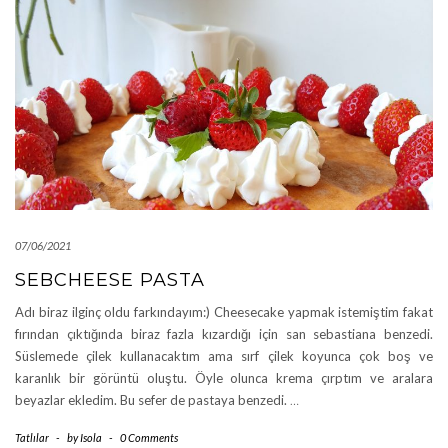
07/06/2021
SEBCHEESE PASTA
Adı biraz ilginç oldu farkındayım:) Cheesecake yapmak istemiştim fakat
fırından çıktığında biraz fazla kızardığı için san sebastiana benzedi.
Süslemede çilek kullanacaktım ama sırf çilek koyunca çok boş ve
karanlık bir görüntü oluştu. Öyle olunca krema çırptım ve aralara
beyazlar ekledim. Bu sefer de pastaya benzedi.
…
Tatlılar
-
by
Isola
-
0 Comments