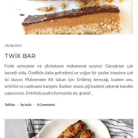
24/06/2021
TWIX BAR
Fıstık ezmesinin ve çikolatanın mükemmel uyumu! Gerçekten çok
lezzetli oldu. Özellikle daha gofretimsi ve yoğun bir şeyler isteyince çok
iyi oluyor. Malzemeler Alt taban için: Eritilmiş tereyağı, badem unu,
eritritol ve vanilyanın karışımı. Badem ununu çiğ bademi çekerek kendim
yapıyorum. Eritritolü pudra formunda da, granül
…
Tatlılar
-
by
Isola
-
0 Comments