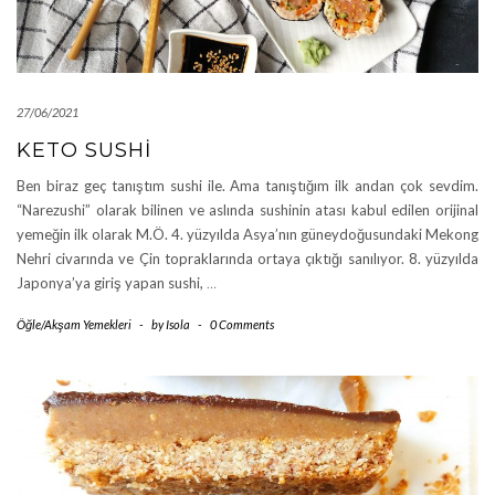
27/06/2021
KETO SUSHI
Ben biraz geç tanıştım sushi ile. Ama tanıştığım ilk andan çok sevdim.
“Narezushi” olarak bilinen ve aslında sushinin atası kabul edilen orijinal
yemeğin ilk olarak M.Ö. 4. yüzyılda Asya’nın güneydoğusundaki Mekong
Nehri civarında ve Çin topraklarında ortaya çıktığı sanılıyor. 8. yüzyılda
Japonya’ya giriş yapan sushi,
…
Öğle/Akşam Yemekleri
-
by
Isola
-
0 Comments