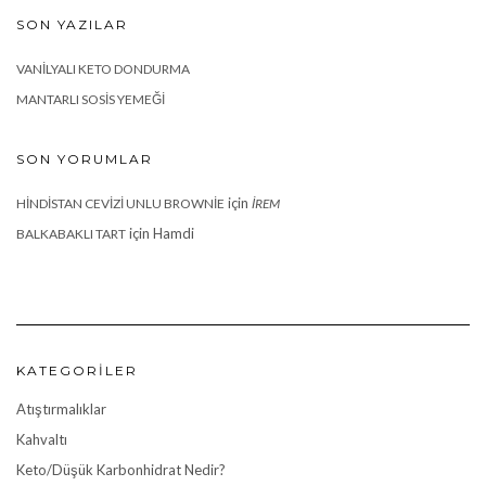
SON YAZILAR
VANILYALI KETO DONDURMA
MANTARLI SOSIS YEMEĞI
SON YORUMLAR
için
HINDISTAN CEVIZI UNLU BROWNIE
İREM
için
Hamdi
BALKABAKLI TART
KATEGORILER
Atıştırmalıklar
Kahvaltı
Keto/Düşük Karbonhidrat Nedir?