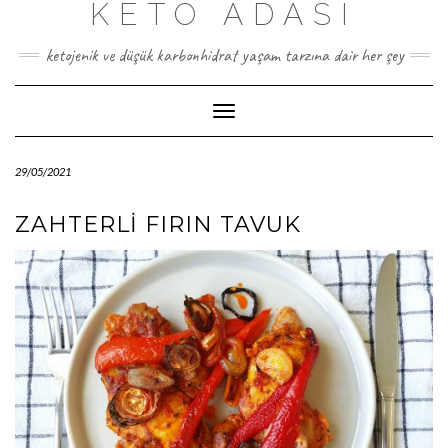
KETO ADASI
Skip
to
content
ketojenik ve düşük karbonhidrat yaşam tarzına dair her şey
Toggle
Navigation
29/05/2021
ZAHTERLI FIRIN TAVUK