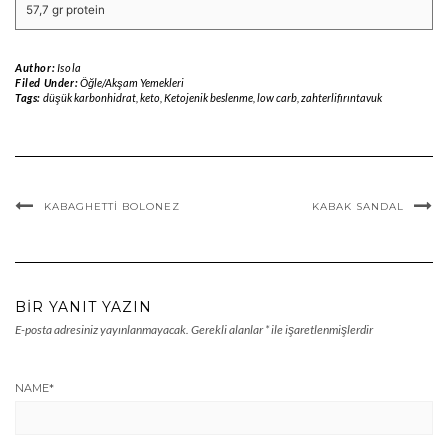
57,7 gr protein
Author:
Isola
Filed Under:
Öğle/Akşam Yemekleri
Tags:
düşük karbonhidrat
,
keto
,
Ketojenik beslenme
,
low carb
,
zahterlifırıntavuk
KABAGHETTI BOLONEZ
KABAK SANDAL
BIR YANIT YAZIN
E-posta adresiniz yayınlanmayacak.
Gerekli alanlar
*
ile işaretlenmişlerdir
NAME
*