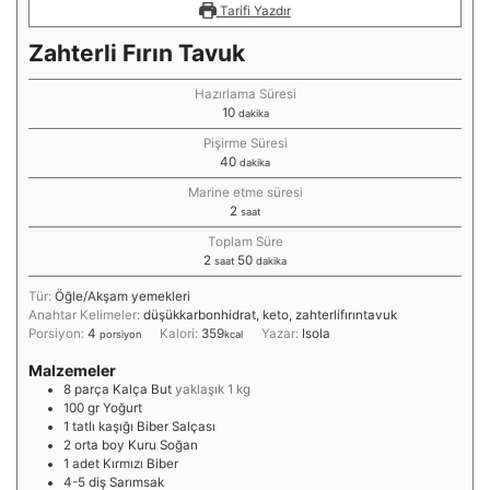
Tarifi Yazdır
Zahterli Fırın Tavuk
Hazırlama Süresi
10
dakika
Pişirme Süresi
40
dakika
Marine etme süresi
2
saat
Toplam Süre
2
50
saat
dakika
Tür:
Öğle/Akşam yemekleri
Anahtar Kelimeler:
düşükkarbonhidrat, keto, zahterlifırıntavuk
Porsiyon:
4
Kalori:
359
Yazar:
Isola
porsiyon
kcal
Malzemeler
8
parça
Kalça But
yaklaşık 1 kg
100
gr
Yoğurt
1
tatlı kaşığı
Biber Salçası
2
orta boy
Kuru Soğan
1
adet
Kırmızı Biber
4-5
diş
Sarımsak